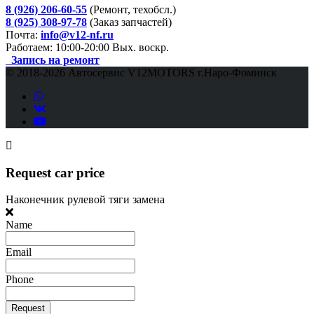
8 (926) 206-60-55
(Ремонт, техобсл.)
8 (925) 308-97-78
(Заказ запчастей)
Почта:
info@v12-nf.ru
Работаем: 10:00-20:00 Вых. воскр.
Запись на ремонт
© 2018-
2026 Автосервис V12MOTORS г.Наро-Фоминск
Request car price
Наконечник рулевой тяги замена
Name
Email
Phone
Request