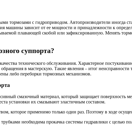
ми тормозами с гидроприводом. Автопроизводители иногда ста
ция машины зависит от ее мощности и принадлежности к определ
зываемой плавающей скобой или зафиксированную. Менять тормо
озного суппорта?
качества технического обслуживания. Характерное постукивание
обращения в мастерскую. Такие явления – итог неисправности т
мены либо переборки тормозных механизмов.
орта
ивный смазочный материал, который защищает поверхность мета
еста установки их смазывают эластичным составом.
вом, которое применимо только один раз. Поэтому в ходе осуще
 трубками необходима прокачка системы гидравлики с целью пол