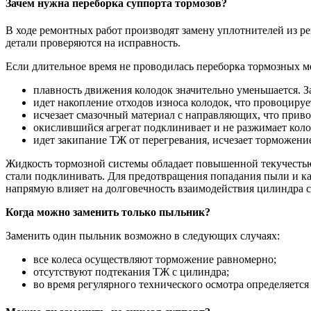
Зачем нужна переборка суппорта тормозов?
В ходе ремонтных работ производят замену уплотнителей из ре
детали проверяются на исправность.
Если длительное время не проводилась переборка тормозных м
плавность движения колодок значительно уменьшается. З
идет накопление отходов износа колодок, что провоциру
исчезает смазочный материал с направляющих, что прив
окислившийся агрегат подклинивает и не разжимает коло
идет закипание ТЖ от перегревания, исчезает торможение
Жидкость тормозной системы обладает повышенной текучестью.
стали подклинивать. Для предотвращения попадания пыли и ка
напрямую влияет на долговечность взаимодействия цилиндра с
Когда можно заменить только пыльник?
Заменить один пыльник возможно в следующих случаях:
все колеса осуществляют торможение равномерно;
отсутствуют подтекания ТЖ с цилиндра;
во время регулярного технического осмотра определяется