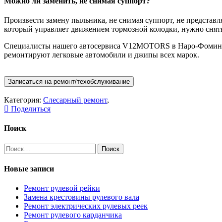
Можно ли заменить, не снимая суппорт?
Произвести замену пыльника, не снимая суппорт, не представ
который управляет движением тормозной колодки, нужно снять 
Специалисты нашего автосервиса V12MOTORS в Наро-Фоминске
ремонтируют легковые автомобили и джипы всех марок.
Записаться на ремонт/техобслуживание
Категория:
Слесарный ремонт
,
Поделиться
Поиск
Найти:
Новые записи
Ремонт рулевой рейки
Замена крестовины рулевого вала
Ремонт электрических рулевых реек
Ремонт рулевого карданчика