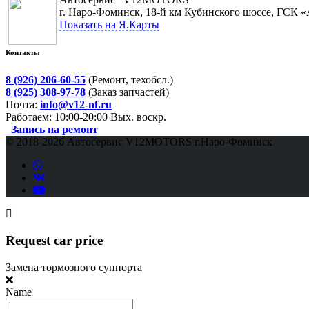
г. Наро-Фоминск, 18-й км Кубинского шоссе, ГСК 
Показать на Я.Карты
Контакты
8 (926) 206-60-55
(Ремонт, техобсл.)
8 (925) 308-97-78
(Заказ запчастей)
Почта:
info@v12-nf.ru
Работаем: 10:00-20:00 Вых. воскр.
Запись на ремонт
© 2018-
2026 Автосервис V12MOTORS г.Наро-Фоминск
Request car price
Замена тормозного суппорта
Name