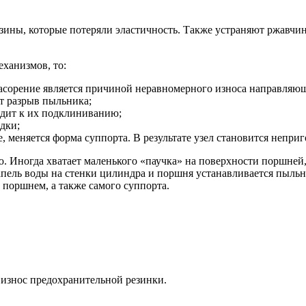
зины, которые потеряли эластичность. Также устраняют ржавчин
еханизмов, то:
асорение является причиной неравномерного износа направляющи
ет разрыв пыльника;
одит к их подклиниванию;
дки;
, меняется форма суппорта. В результате узел становится непри
 Иногда хватает маленького «паучка» на поверхности поршней, 
пель воды на стенки цилиндра и поршня устанавливается пыльн
 поршнем, а также самого суппорта.
 износ предохранительной резинки.